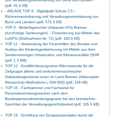
und Verwaltungsvereinbarung von Bund und Ländern
(pdf, 91.5 KB)
- ANLAGE TOP 8 - Digitalpakt Schule 2.0 –
Rahmenvereinbarung und Verwaltungsvereinbarung von
Bund und Ländern
(pdf, 575.3 KB)
TOP 9 - Bedarfsgerechte Umbauten KiTa Bremen
(kurzfristige Sanierungen) – Finanzierung aus Mitteln des
LuKIFG (Maßnahmen-Nr. 72)
(pdf, 183.8 KB)
TOP 11 - Verwendung der Finanzhilfen des Bundes zum
Ausbau der Kindertagesbetreuung mit Mitteln aus dem
Sondervermögen Infrastruktur und Klimaneutralität (SVIK
(pdf, 1.3 MB)
TOP 12 - Kreditförderprogramm Wärmewende für die
Zielgruppe älterer und einkommensschwacher
Gebäudeeigentümer:innen im Land Bremen (Aktionsplan
Klimaschutz-Maßnahme L-GW-093)
(pdf, 148 KB)
TOP 15 - Fachkammer und Fachsenat für
Personalvertretungssachen nach dem
Bundespersonalvertretungsgesetz bei den bremischen
Gerichten der Verwaltungsgerichtsbarkeit
(pdf, 105.5 KB)
TOP 16 - Ermittlung von Einsparpotentialen durch die