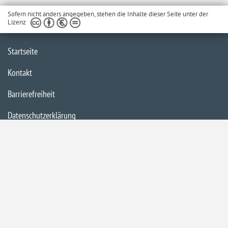
Sofern nicht anders angegeben, stehen die Inhalte dieser Seite unter der
Lizenz
Startseite
Kontakt
Barrierefreiheit
Datenschutzerklärung
Impressum
Inhaltsübersicht
Privacy Policy
Bildnachweise:
Senatspressestelle / Jonas Ginter,
Jonas Ginter,
Senatspressestelle