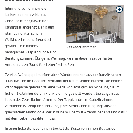
Intim und vornehm, wie ein
kleines Kabinett wirkt das
Gobelinzimmer, das an den
Kaminsaal angrenzt. Der Raum
ist mit amerikanischem
Weißholz hell und freundlich
getäfelt - ein kleines,
Das Gobelinzimmer
behagliches Besprechungs- und
Beratungszimmer. Übrigens: Wer mag, kann in diesem zauberhaften
Ambiente den "Bund fürs Leben" schließen.
Zwei aufwändig geknüpften alten Wandteppichen aus der französischen
"Manufacture de Gobelins" verdankt der Raum seinen Namen. Die beiden
Wandteppiche gehören zu einer Serie von acht großen Gobelins, die im
frühen 17. Jahrhundert in Frankreich hergestellt wurden. Sie zeigen das
Leben der Zeus-Tochter Artemis. Der Teppich, der im Gobelinzimmer
verblieben ist, zeigt den Tod Otos, jenes sterblichen Jünglings aus der
griechischen Mythologie, der in seinem Übermut Artemis begehrt und dafür
mit dem Leben bezahlen muss.
In einer Ecke steht auf einem Sockel die Büste von Simon Bolivar, dem