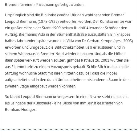
Bremen für einen Privatmann gefertigt wurden.
Ursprünglich sind die Bibliotheksmöbel für den wohlhabenden Bremer
Leopold Biermann, (1875-1922) entworfen worden. Der Kunstsammler war
ein großer Mäzen der Stadt. 1909 bekam Rudolf Alexander Schröder den
Auftrag, Biermanns Villa in der Blumenthalstraße auszustatten. Ein knappes
halbes Jahrhundert später wurde die Villa von Dr. Gerhart Kempe (gest. 2003)
erworben und umgebaut, die Bibliotheksmöbel ließ er ausbauen und in
seinem Wohnhaus in Bremen-Nord wieder einbauen. Und als die Möbel
dann später verkauft werden sollten, griff das Rathaus zu. 2001 wurden sie
aus Eigenmitteln zu einem Vorzugspreis gekauft. Schließlich trug auch die
Stiftung Wohnliche Stadt mit ihren Mitteln dazu bei, dass die Möbel
aufgearbeitet und in den durch Umbauarbeiten entstandenen Raum in der
zweiten Etage eingebaut werden konnten.
So bleibt Leopold Biermann unvergessen. In einer Nische steht nun auch -
als Leihgabe der Kunsthalle - eine Büste von ihm, einst geschaffen von
Bernhard Hoetger.