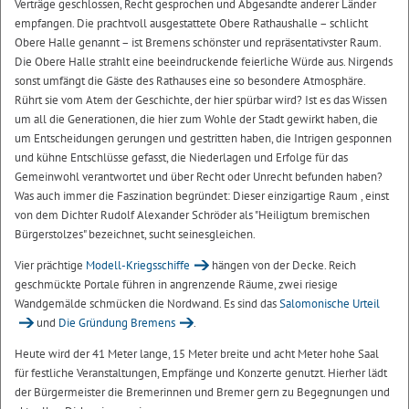
Verträge geschlossen, Recht gesprochen und Abgesandte anderer Länder
empfangen. Die prachtvoll ausgestattete Obere Rathaushalle – schlicht
Obere Halle genannt – ist Bremens schönster und repräsentativster Raum.
Die Obere Halle strahlt eine beeindruckende feierliche Würde aus. Nirgends
sonst umfängt die Gäste des Rathauses eine so besondere Atmosphäre.
Rührt sie vom Atem der Geschichte, der hier spürbar wird? Ist es das Wissen
um all die Generationen, die hier zum Wohle der Stadt gewirkt haben, die
um Entscheidungen gerungen und gestritten haben, die Intrigen gesponnen
und kühne Entschlüsse gefasst, die Niederlagen und Erfolge für das
Gemeinwohl verantwortet und über Recht oder Unrecht befunden haben?
Was auch immer die Faszination begründet: Dieser einzigartige Raum , einst
von dem Dichter Rudolf Alexander Schröder als "Heiligtum bremischen
Bürgerstolzes" bezeichnet, sucht seinesgleichen.
Vier prächtige
Modell-Kriegsschiffe
hängen von der Decke. Reich
geschmückte Portale führen in angrenzende Räume, zwei riesige
Wandgemälde schmücken die Nordwand. Es sind das
Salomonische Urteil
und
Die Gründung Bremens
.
Heute wird der 41 Meter lange, 15 Meter breite und acht Meter hohe Saal
für festliche Veranstaltungen, Empfänge und Konzerte genutzt. Hierher lädt
der Bürgermeister die Bremerinnen und Bremer gern zu Begegnungen und