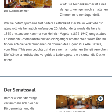
wird: Die Güldenkammer ist eines
der ganz wenigen noch erhaltenen
Die Güldenkammer
Zimmer im reinen Jugendstil.
Wer sie betritt, spürt eine fast heitere Festlichkeit. Der Raum wirkt ebenso
glanzvoll wie behaglich. Anfang des 20. Jahrhunderts wurde die bereits
1595 entstandene Kammer von Heinrich Vogeler (1872-1942) umgestaltet.
Er schuf ein Gesamtkunstwerk von einzigartiger ornamentaler Kraft. Überall
finden sich die verschlungenen Zierformen des Jugendstils. Alle Details,
vom Türgriff bis zum Leuchter, sind zu einer harmonischen Einheit verwoben.
Die Wände schmückt eine vergoldete Ledertapete, die bis unter die Decke
reicht.
Der Senatssaal
Immer wieder dienstags
versammeln sich hier der
Bürgermeister und die
Blick in den Senatssaal