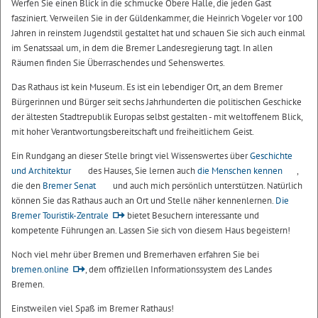
Werfen Sie einen Blick in die schmucke Obere Halle, die jeden Gast
fasziniert. Verweilen Sie in der Güldenkammer, die Heinrich Vogeler vor 100
Jahren in reinstem Jugendstil gestaltet hat und schauen Sie sich auch einmal
im Senatssaal um, in dem die Bremer Landesregierung tagt. In allen
Räumen finden Sie Überraschendes und Sehenswertes.
Das Rathaus ist kein Museum. Es ist ein lebendiger Ort, an dem Bremer
Bürgerinnen und Bürger seit sechs Jahrhunderten die politischen Geschicke
der ältesten Stadtrepublik Europas selbst gestalten - mit weltoffenem Blick,
mit hoher Verantwortungsbereitschaft und freiheitlichem Geist.
Ein Rundgang an dieser Stelle bringt viel Wissenswertes über
Geschichte
und Architektur
des Hauses, Sie lernen auch
die Menschen kennen
,
die den
Bremer Senat
und auch mich persönlich unterstützen. Natürlich
können Sie das Rathaus auch an Ort und Stelle näher kennenlernen.
Die
Bremer Touristik-Zentrale
bietet Besuchern interessante und
kompetente Führungen an. Lassen Sie sich von diesem Haus begeistern!
Noch viel mehr über Bremen und Bremerhaven erfahren Sie bei
bremen.online
, dem offiziellen Informationssystem des Landes
Bremen.
Einstweilen viel Spaß im Bremer Rathaus!