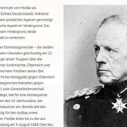
 Helmuth von Moltke als
n Einheit Deutschlands. Während
sein politisches Agieren gewürdigt
ische Aspekt im Vordergrund. Der
esem Hintergrund, beide
tadt zu ernennen.
er Ehrenbürgerwürde – die beiden
nden Urkunden gleichzeitig am 22.
ege seiner Truppen über die
her Großmächte, Österreich und
eichster Feldherr seiner Zeit
cht bei Königgrätz gegen Österreich
n siegreichen Kämpfen gegen
871 zum Generalfeldmarschall
atege, trat für eine konsequente
n des 19. Jahrhunderts, der
essourcen ein. Bereits seit den
ltig für den Aufbau eines
n. Moltke blieb bis zu der aus
edung am 9. August 1888 Chef des