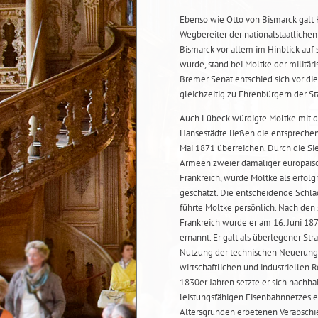
Ebenso wie Otto von Bismarck galt
Wegbereiter der nationalstaatliche
Bismarck vor allem im Hinblick auf 
wurde, stand bei Moltke der militär
Bremer Senat entschied sich vor di
gleichzeitig zu Ehrenbürgern der S
Auch Lübeck würdigte Moltke mit d
Hansestädte ließen die entspreche
Mai 1871 überreichen. Durch die Si
Armeen zweier damaliger europäisc
Frankreich, wurde Moltke als erfolgr
geschätzt. Die entscheidende Schla
führte Moltke persönlich. Nach de
Frankreich wurde er am 16. Juni 1
ernannt. Er galt als überlegener Str
Nutzung der technischen Neuerunge
wirtschaftlichen und industriellen R
1830er Jahren setzte er sich nachha
leistungsfähigen Eisenbahnnetzes ei
Altersgründen erbetenen Verabschi