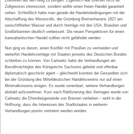
Zollverein auf den Weg zu bringen. Eigentlich war Bremen nicht an
Zollgrenzen interessiert, sondern wollte einen freien Handel garantiert
sehen. Schließlich hatte man gerade die Handelsbedingungen mit der
Abschaffung des Weserzolls, der Gründung Bremerhavens 1827 am
seeschifftiefen Wasser und durch Verträge mit den USA, Brasilien und
Großbritannien deutlich verbessert. Die neuen Perspektiven für einen
transatlantischen Handel sollten nicht gefährdet werden.
Nun ging es darum, einen Konflikt mit Preußen zu vermeiden und
weiterhin Handelsverträge mit Staaten jenseits des Deutschen Bundes
schließen zu können. Von Carlowitz hatte die Verhandlungen als
Bevollmächtigter des Königreichs Sachsens geleitet und offenbar
diplomatisch geschickt agiert – gleichwohl konnten die Gesandten sich
bei der Gründung des Mitteldeutschen Handelsvereins nur auf einen
Minimalkonsens einigen. Es wurde vereinbart, weitere Verhandlungen
alsbald aufzunehmen. Kurz nach Ratifizierung des Vertrages wurde von
Carlowitz die Ehrenbürgerwürde von Bremen verliehen – wohl in der
Hoffnung, dass die Interessen des Stadtstaates in weiteren
Verhandlungen positiv vertreten werden würden.