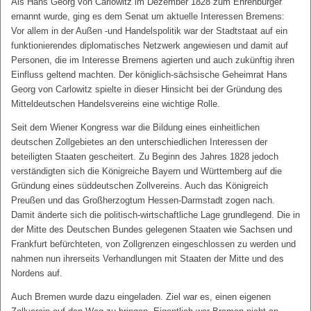
Als Hans Georg von Carlowitz im Dezember 1828 zum Ehrenbürger
ernannt wurde, ging es dem Senat um aktuelle Interessen Bremens:
Vor allem in der Außen -und Handelspolitik war der Stadtstaat auf ein
funktionierendes diplomatisches Netzwerk angewiesen und damit auf
Personen, die im Interesse Bremens agierten und auch zukünftig ihren
Einfluss geltend machten. Der königlich-sächsische Geheimrat Hans
Georg von Carlowitz spielte in dieser Hinsicht bei der Gründung des
Mitteldeutschen Handelsvereins eine wichtige Rolle.
Seit dem Wiener Kongress war die Bildung eines einheitlichen
deutschen Zollgebietes an den unterschiedlichen Interessen der
beteiligten Staaten gescheitert. Zu Beginn des Jahres 1828 jedoch
verständigten sich die Königreiche Bayern und Württemberg auf die
Gründung eines süddeutschen Zollvereins. Auch das Königreich
Preußen und das Großherzogtum Hessen-Darmstadt zogen nach.
Damit änderte sich die politisch-wirtschaftliche Lage grundlegend. Die in
der Mitte des Deutschen Bundes gelegenen Staaten wie Sachsen und
Frankfurt befürchteten, von Zollgrenzen eingeschlossen zu werden und
nahmen nun ihrerseits Verhandlungen mit Staaten der Mitte und des
Nordens auf.
Auch Bremen wurde dazu eingeladen. Ziel war es, einen eigenen