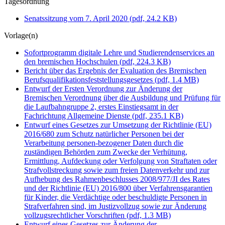
Tagesordnung
Senatssitzung vom 7. April 2020
(pdf, 24.2 KB)
Vorlage(n)
Sofortprogramm digitale Lehre und Studierendenservices an
den bremischen Hochschulen
(pdf, 224.3 KB)
Bericht über das Ergebnis der Evaluation des Bremischen
Berufsqualifikationsfeststellungsgesetzes
(pdf, 1.4 MB)
Entwurf der Ersten Verordnung zur Änderung der
Bremischen Verordnung über die Ausbildung und Prüfung für
die Laufbahngruppe 2, erstes Einstiegsamt in der
Fachrichtung Allgemeine Dienste
(pdf, 235.1 KB)
Entwurf eines Gesetzes zur Umsetzung der Richtlinie (EU)
2016/680 zum Schutz natürlicher Personen bei der
Verarbeitung personen-bezogener Daten durch die
zuständigen Behörden zum Zwecke der Verhütung,
Ermittlung, Aufdeckung oder Verfolgung von Straftaten oder
Strafvollstreckung sowie zum freien Datenverkehr und zur
Aufhebung des Rahmenbeschlusses 2008/977/JI des Rates
und der Richtlinie (EU) 2016/800 über Verfahrensgarantien
für Kinder, die Verdächtige oder beschuldigte Personen in
Strafverfahren sind, im Justizvollzug sowie zur Änderung
vollzugsrechtlicher Vorschriften
(pdf, 1.3 MB)
Entwurf eines Gesetzes zur Änderung der