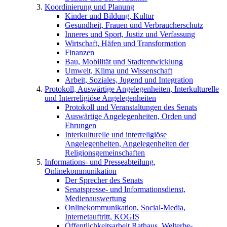
Koordinierung und Planung
Kinder und Bildung, Kultur
Gesundheit, Frauen und Verbraucherschutz
Inneres und Sport, Justiz und Verfassung
Wirtschaft, Häfen und Transformation
Finanzen
Bau, Mobilität und Stadtentwicklung
Umwelt, Klima und Wissenschaft
Arbeit, Soziales, Jugend und Integration
Protokoll, Auswärtige Angelegenheiten, Interkulturelle
und Interreligiöse Angelegenheiten
Protokoll und Veranstaltungen des Senats
Auswärtige Angelegenheiten, Orden und
Ehrungen
Interkulturelle und interreligiöse
Angelegenheiten, Angelegenheiten der
Religionsgemeinschaften
Informations- und Presseabteilung,
Onlinekommunikation
Der Sprecher des Senats
Senatspresse- und Informationsdienst,
Medienauswertung
Onlinekommunikation, Social-Media,
Internetauftritt, KOGIS
Öffentlichkeitsarbeit Rathaus, Welterbe-