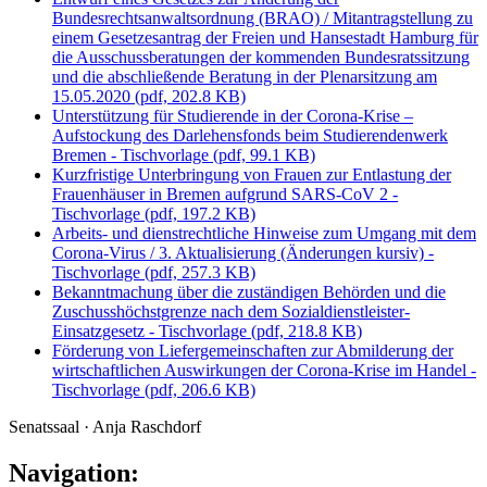
Bundesrechtsanwaltsordnung (BRAO) / Mitantragstellung zu
einem Gesetzesantrag der Freien und Hansestadt Hamburg für
die Ausschussberatungen der kommenden Bundesratssitzung
und die abschließende Beratung in der Plenarsitzung am
15.05.2020
(pdf, 202.8 KB)
Unterstützung für Studierende in der Corona-Krise –
Aufstockung des Darlehensfonds beim Studierendenwerk
Bremen - Tischvorlage
(pdf, 99.1 KB)
Kurzfristige Unterbringung von Frauen zur Entlastung der
Frauenhäuser in Bremen aufgrund SARS-CoV 2 -
Tischvorlage
(pdf, 197.2 KB)
Arbeits- und dienstrechtliche Hinweise zum Umgang mit dem
Corona-Virus / 3. Aktualisierung (Änderungen kursiv) -
Tischvorlage
(pdf, 257.3 KB)
Bekanntmachung über die zuständigen Behörden und die
Zuschusshöchstgrenze nach dem Sozialdienstleister-
Einsatzgesetz - Tischvorlage
(pdf, 218.8 KB)
Förderung von Liefergemeinschaften zur Abmilderung der
wirtschaftlichen Auswirkungen der Corona-Krise im Handel -
Tischvorlage
(pdf, 206.6 KB)
Senatssaal · Anja Raschdorf
Navigation: