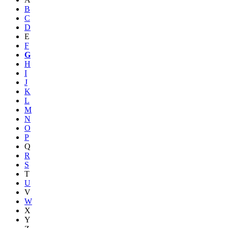
B
C
D
E
F
G
H
I
J
K
L
M
N
O
P
Q
R
S
T
U
V
W
X
Y