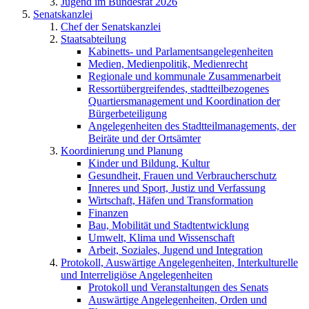
Jugend im Bundesrat 2026
Senatskanzlei
Chef der Senatskanzlei
Staatsabteilung
Kabinetts- und Parlamentsangelegenheiten
Medien, Medienpolitik, Medienrecht
Regionale und kommunale Zusammenarbeit
Ressortübergreifendes, stadtteilbezogenes
Quartiersmanagement und Koordination der
Bürgerbeteiligung
Angelegenheiten des Stadtteilmanagements, der
Beiräte und der Ortsämter
Koordinierung und Planung
Kinder und Bildung, Kultur
Gesundheit, Frauen und Verbraucherschutz
Inneres und Sport, Justiz und Verfassung
Wirtschaft, Häfen und Transformation
Finanzen
Bau, Mobilität und Stadtentwicklung
Umwelt, Klima und Wissenschaft
Arbeit, Soziales, Jugend und Integration
Protokoll, Auswärtige Angelegenheiten, Interkulturelle
und Interreligiöse Angelegenheiten
Protokoll und Veranstaltungen des Senats
Auswärtige Angelegenheiten, Orden und