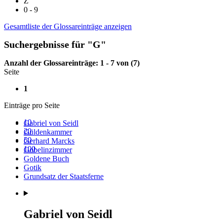
Z
0 - 9
Gesamtliste der Glossareinträge anzeigen
Suchergebnisse für "G"
Anzahl der Glossareinträge: 1 - 7 von (7)
Seite
1
Einträge pro Seite
10
Gabriel von Seidl
20
Güldenkammer
50
Gerhard Marcks
100
Gobelinzimmer
Goldene Buch
Gotik
Grundsatz der Staatsferne
Gabriel von Seidl