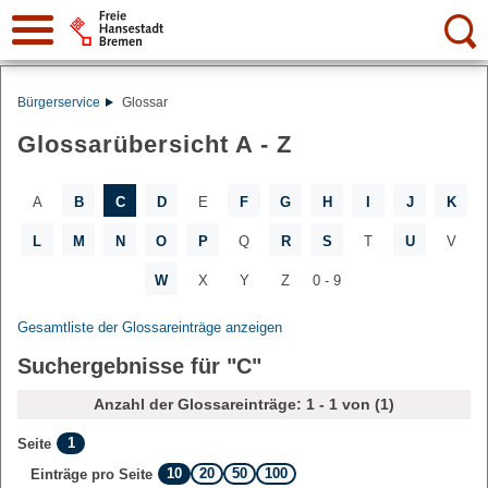
Suche:
Bürgerservice
Glossar
Glossarübersicht A - Z
A
B
C
D
E
F
G
H
I
J
K
L
M
N
O
P
Q
R
S
T
U
V
W
X
Y
Z
0 - 9
Gesamtliste der Glossareinträge anzeigen
Suchergebnisse für "C"
Anzahl der Glossareinträge: 1 - 1 von (1)
1
Seite
10
20
50
100
Einträge pro Seite