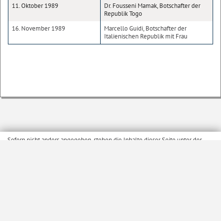
11. Oktober 1989
Dr. Fousseni Mamak, Botschafter der
Republik Togo
16. November 1989
Marcello Guidi, Botschafter der
Italienischen Republik mit Frau
Sofern nicht anders angegeben, stehen die Inhalte dieser Seite unter der
Lizenz
Startseite
Kontakt
Barrierefreiheit