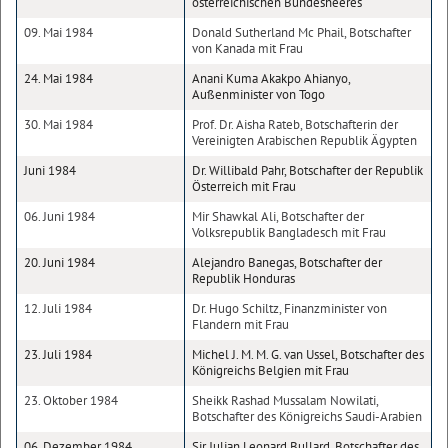
österreichischen Bundesheeres
09. Mai 1984
Donald Sutherland Mc Phail, Botschafter
von Kanada mit Frau
24. Mai 1984
Anani Kuma Akakpo Ahianyo,
Außenminister von Togo
30. Mai 1984
Prof. Dr. Aisha Rateb, Botschafterin der
Vereinigten Arabischen Republik Ägypten
Juni 1984
Dr. Willibald Pahr, Botschafter der Republik
Österreich mit Frau
06. Juni 1984
Mir Shawkal Ali, Botschafter der
Volksrepublik Bangladesch mit Frau
20. Juni 1984
Alejandro Banegas, Botschafter der
Republik Honduras
12. Juli 1984
Dr. Hugo Schiltz, Finanzminister von
Flandern mit Frau
23. Juli 1984
Michel J. M. M. G. van Ussel, Botschafter des
Königreichs Belgien mit Frau
23. Oktober 1984
Sheikk Rashad Mussalam Nowilati,
Botschafter des Königreichs Saudi-Arabien
06. Dezember 1984
Sir Julian Leonard Bullard, Botschafter des