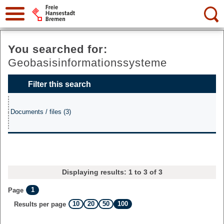
Search:
You searched for:
Geobasisinformationssysteme
Filter this search
Documents / files (3)
Displaying results: 1 to 3 of 3
1
Page
10
20
50
100
Results per page